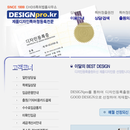
상세한
특허청출원전
특허청
이용안내
상담/검색
출원의
DESIGNpro를 통하여 디자인등록출
GOOD DESIGN으로 선정하여 게재합
[